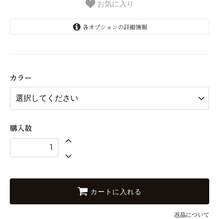
お気に入り
各オプションの詳細情報
01 pink
02 sky
03 beige
カラー
04 green
05 orange
06 gold
購入数
07 red
08 hot pink
09 light pink
カートに入れる
10 light violet
返品について