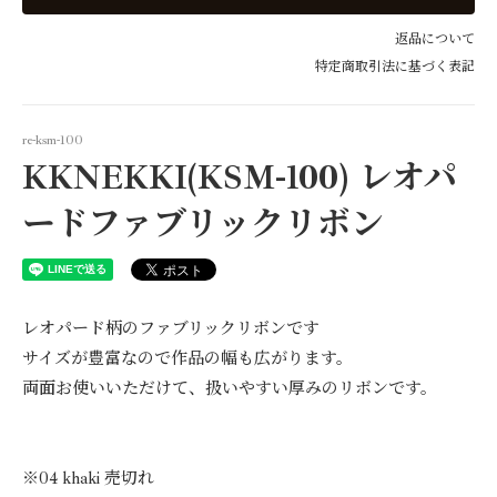
40mm
3,520円(税320円)
返品について
15mm
特定商取引法に基づく表記
2,420円(税220円)
25mm
2,750円(税250円)
re-ksm-100
KKNEKKI(KSM-100) レオパ
40mm
3,520円(税320円)
ードファブリックリボン
15mm
2,420円(税220円)
25mm
2,750円(税250円)
レオパード柄のファブリックリボンです
40mm
サイズが豊富なので作品の幅も広がります。
3,520円(税320円)
両面お使いいただけて、扱いやすい厚みのリボンです。
15mm
2,420円(税220円)
25mm
2,750円(税250円)
※04 khaki 売切れ