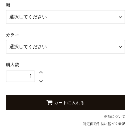
15mm
幅
15mm
15mm
15mm
カラー
15mm
15mm
15mm
購入数
15mm
15mm
15mm
15mm
カートに入れる
15mm
返品について
15mm
特定商取引法に基づく表記
15mm