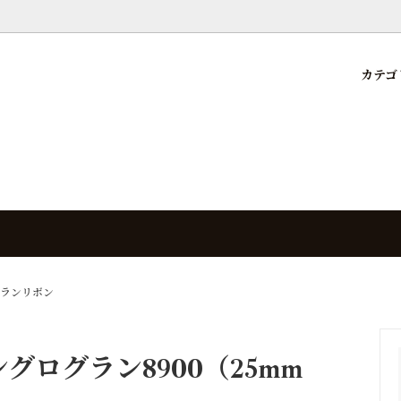
カテゴ
ット
内配送可能
リー一覧
先行予約リボン
KKNEKKI RIBBON
（初回購入時のみ）
Cut ribbon set
ラメ
ログラン
海外ペタシャム
プリント
ーズンリボン
ーカー
海外リボン（その他）
カットリボン対応
ット限定リボン
国内メーカーリボン
ネイビー
グランリボン
研究科
特別・取り寄せ
サリー資材
ベース資材（バッグなど）
ログラン8900（25mm