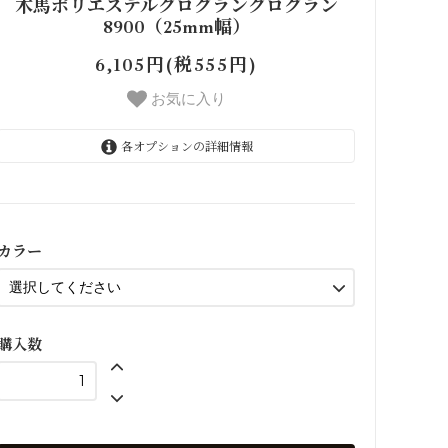
木馬ポリエステルグログラングログラン
8900（25mm幅）
6,105円(税555円)
お気に入り
各オプションの詳細情報
00
12
89
カラー
83
11
購入数
10
48
47