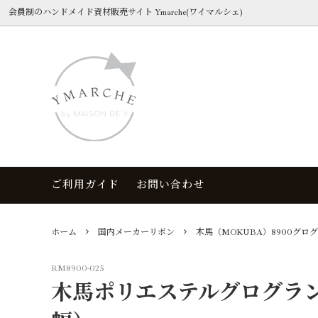
会員制のハンドメイド資材販売サイト Ymarche(ワイマルシェ)
カット販売リボン
色見本帳
お買い物ガイド
制作キ
3日以
カテゴ
YMARCHE select
ドット
入会金
花柄
海外柄リボン
秋冬シーズン
海外グ
無地
ご利用ガイド
お問い合わせ
海外オーガンジー/レース/シフォン
アニマル柄
海外シ
国内メ
コード
ピンク
海外カ
グレー
ホーム
国内メーカーリボン
木馬（MOKUBA）8900グロ
アレンジ資材
リボン
RM8900-025
ファー、毛皮
アクセ
木馬ポリエステルグログラング
OUTLET MARKET