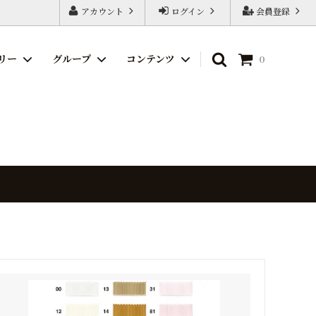
アカウント
ログイン
会員登録
リー
グループ
コンテンツ
0
週末SALE
ストライプ
USA RIBBON
プリント
海外サテンリボン
チェック
海外ファブリックリボン
ブラック
ファブリック・レザー
サスティナブル
マスクゴム
道具