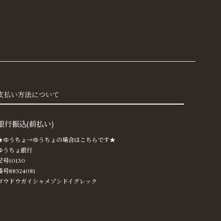
31
81
64
30
97
支払い方法について
29
40
銀行振込(前払い)
70
★ゆうちょ→ゆうちょの場合はこちらです★
27
ゆうちょ銀行
記号10130
63
番号88324081
57
ゴウドウガイシャメゾンドイグレック
76
23