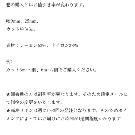
巻の購入とはお値引き率が変わります。
9mm
574円(税52円)
25mm
幅9mm、25mm、
1,023円(税93円)
カット単位3m
9mm
574円(税52円)
素材：レーヨン62％、ナイロン38％
25mm
1,023円(税93円)
例）
カット3m→1個、6m→2個でご購入ください。
★卸会員の方は割引率が異なります。そのため確定メールに
て価格の変更をいたします。
★高島リボンは週に1～2回の発注となります。そのためタイ
ミングによってはお届けにお時間が1週間程度かかります