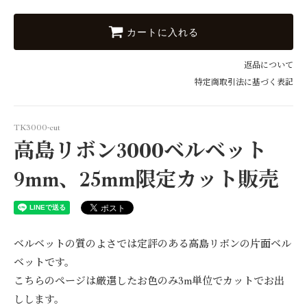
25mm
1,023円(税93円)
カートに入れる
9mm
574円(税52円)
返品について
25mm
特定商取引法に基づく表記
1,023円(税93円)
9mm
574円(税52円)
TK3000-cut
高島リボン3000ベルベット
25mm
1,023円(税93円)
9mm、25mm限定カット販売
9mm
574円(税52円)
25mm
1,023円(税93円)
ベルベットの質のよさでは定評のある高島リボンの片面ベル
9mm
ベットです。
574円(税52円)
こちらのページは厳選したお色のみ3m単位でカットでお出
25mm
1,023円(税93円)
しします。