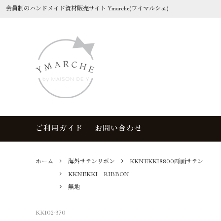
会員制のハンドメイド資材販売サイト Ymarche(ワイマルシェ)
カット販売リボン
色見本帳
お買い物ガイド
制作キ
3日以
カテゴ
YMARCHE select
ドット
入会金
花柄
海外柄リボン
秋冬シーズン
海外グ
無地
ご利用ガイド
お問い合わせ
海外オーガンジー/レース/シフォン
アニマル柄
海外シ
国内メ
コード
ピンク
海外カ
グレー
ホーム
海外サテンリボン
KKNEKKI8800両面サテン
KKNEKKI RIBBON
アレンジ資材
リボン
無地
ファー、毛皮
アクセ
KK102-370
OUTLET MARKET