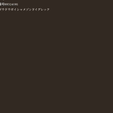
番号88324081
ゴウドウガイシャメゾンドイグレック