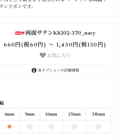
テンリボンです。
両面サテンKK102-370_navy
660円(税60円) 〜 1,430円(税130円)
お気に入り
各オプションの詳細情報
6mm
660円(税60円)
9mm
660円(税60円)
幅
16mm
6mm
9mm
16mm
25mm
38mm
770円(税70円)
25mm
990円(税90円)