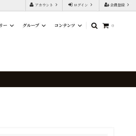
アカウント
ログイン
会員登録
リー
グループ
コンテンツ
0
週末SALE
ストライプ
USA RIBBON
プリント
海外サテンリボン
チェック
海外ファブリックリボン
ブラック
ファブリック・レザー
サスティナブル
マスクゴム
道具