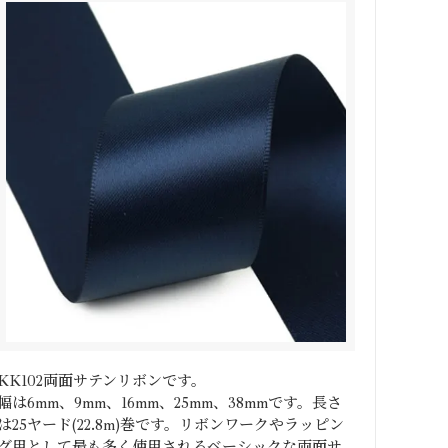
KK102両面サテンリボンです。
幅は6mm、9mm、16mm、25mm、38mmです。長さ
は25ヤード(22.8m)巻です。リボンワークやラッピン
グ用として最も多く使用されるベーシックな両面サ